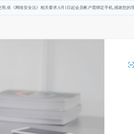
用,依《网络安全法》相关要求,6月1日起会员帐户需绑定手机,感谢您的理